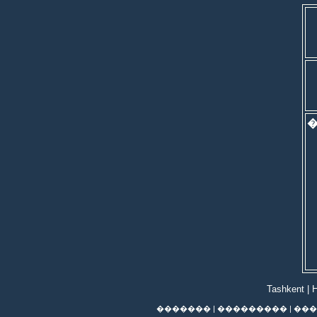
Tashkent
|
H
�������
|
���������
|
���