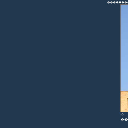
��������
<-
��