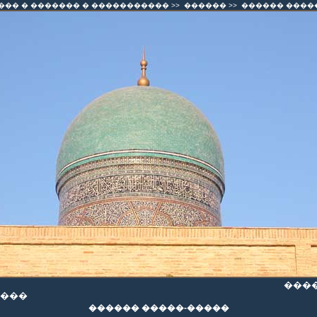
�� � ������� � �����������
>>
������
>>
������ ����
����
���
������ �����-�����