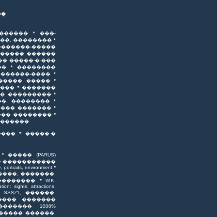
��
�������
*
���-
���. ��������
*
�������-�����
����� ������
�� �����-�-���
��
*
��������
������-����
*
����� �����
*
����
*
�������
� ���������
*
��. ��������
*
���� �������
*
��� ��������
*
�������
����
*
�����-�
*
����� (PARUS)
� �����������
, portraits, environment
*
���, �������,
��������
*
W.K.
ion: sights, attractions,
y Z, SSSZ1, ������,
���� �������
������ 1000%
����� ������,