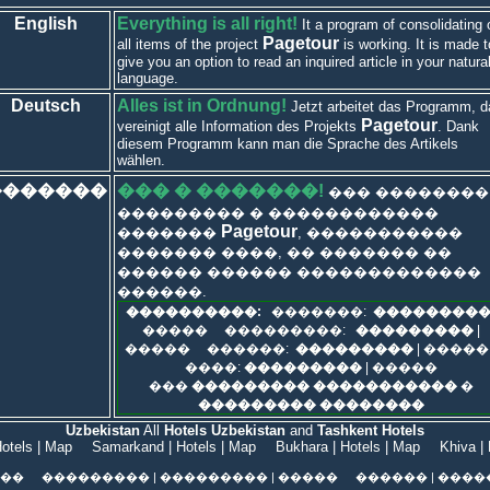
English
Everything is all right!
It a program of consolidating 
Pagetour
all items of the project
is working. It is made t
give you an option to read an inquired article in your natura
language.
Deutsch
Alles ist in Ordnung!
Jetzt arbeitet das Programm, d
Pagetour
vereinigt alle Information des Projekts
. Dank
diesem Programm kann man die Sprache des Artikels
wählen.
�������
��� � �������!
��� ��������
��������� � ������������
Pagetour
�������
, �����������
������� ����, �� ������� ��
������ ������ �������������
������.
����������:
�������:
��������
�����
���������:
���������
|
�����
������:
���������
|
�����
����:
���������
|
�����
���
��������� �����������
�
��������� ��������
Uzbekistan
All
Hotels Uzbekistan
and
Tashkent Hotels
otels
|
Map
Samarkand
|
Hotels
|
Map
Bukhara
|
Hotels
|
Map
Khiva
|
��
���������
|
���������
|
�����
������
|
����