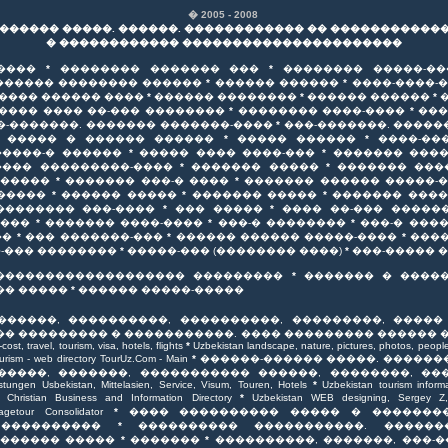
� 2005 - 2008
������ �����. ������. ������������ �� �����������
� ������������ ����������������������
����
*
�������� ������� ���
*
�������� �����-�
������ �������� ������
*
������ ������
*
����-����-
���� ������ ����
*
������ ��������
*
������ ������
*
���� ���� ��-��� ��������
*
�������� ����-����
*
���
�-�������. ������� �������-����
*
���-�������. �����
 ����� � ������ ������
*
����� ������
*
����-��
�����-� ������
*
����� ���� ����-���
*
������� ����
���� ���������-����
*
������� �����
*
������� ���
������
*
������� ���-� ����
*
������� ������ �����-
�����
*
������ �����
*
������� �����
*
������� ����
�������� ���-����
*
��� �����
*
���� ��-��� �����
����
*
������� ����-����
*
���-� ��������
*
���-� ���
��
*
��� �������-���
*
������ ������ �����-����
*
���
�-��� ��������
*
�����-��� (�������� ����)
*
���-����� 
������������������� ���������
*
������� � ����
�� �����
*
������ �����-�����
������, ����������, ����������, ���������, �����
� ��������� � �����������. ���� ��������� ������ 
ost, travel, tourism, visa, hotels, flights
*
Uzbekistan landscape, nature, pictures, photos, people
ourism - web directory TourUz.Com - Main
*
������-������ �����. �������
�����, �������, ����������� ������, ��������, ��
stungen Usbekistan, Mittelasien, Service, Visum, Touren, Hotels
*
Uzbekistan tourism informat
*
Christian Business and Information Directory
*
Uzbekistan WEB designing, Serge
agetour Consolidator
*
���� ���������� ����� � �������
����������
*
���������� �����������. �������
������ �����
*
�������
*
����������, �������, ���-�