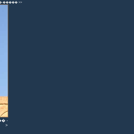
�-�����
>>
� -
>