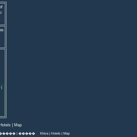
of
o
l
as
�
|
Hotels
|
Map
�����
|
�����
Khiva
|
Hotels
|
Map