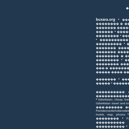
�
buxara.org
*
��
�������� � �
������� ����
������
*
����
��������
*
��
*
����������
���������
*
������� ���
������� ���
�������� � �
��������
*
�
�������� ��
���-� ������
����� ���� �
�������
*
��
�����
*
�����
����������: 
������������
*
Uzbekistan, cheap, low-c
Uzbekistan travel and t
���-������ �
Fremdenverkehrdienstlei
hotels, map, photos
��������
*
P
���������� 
����������
*