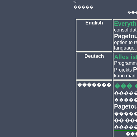
<-
�����
��
English
Everythi
consolidati
Pageto
option to r
language.
Deutsch
Alles i
Programm, 
P
Projekts
kann man d
�������
��� 
�����
����
Pageto
�����
�� ��
�����
��