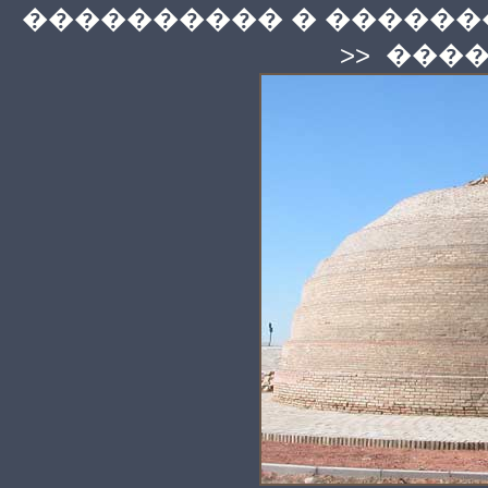
���������� � ������
>>
����