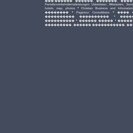
���-������ ������, �������, ���
Fremdenverkehrdienstleistungen Usbekistan, Mittelasien, Serv
hotels, map, photos
*
Christian Business and Information
��������
*
Pagetour Consolidator
*
���� 
���������� ����������
*
����
����������
*
������ �����
*
�����
���������, ������ �����������, �