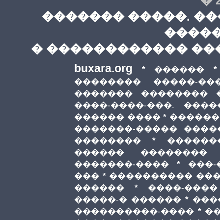
� 2
������� �����. ��
����
� ������������ �
buxara.org
*
������
�������� �����-��
������� �������� 
����-����-���. ����
������ ����
*
������
�������-����� ����
��������
*
������
������ ��������
�������-����
*
���-
���
*
���������� ���
������
*
����-����
�����-� ������
*
���
����������-����
*
�