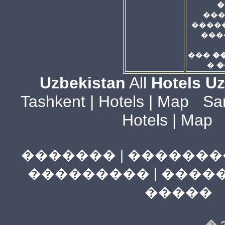
�
���
����
���
���
�
�
�
Uzbekistan
All
Hotels U
Tashkent
|
Hotels
|
Map
Sa
Hotels
|
Map
�������
|
�������
���������
|
����
�����