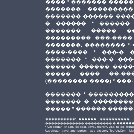
����
*
������� �����
������� ���������
������� ������ ���
� ������
*
������
������� ����� ��
��������� ���-����
�������. ��������
*
����-����
*
���-� 
�������
*
���-� ��
������ ������ ����
����� ���� ��-��
(�������� ����)
*
���
�������
*
���������
������� � ��������
�����
*
������ �����
����������: ������, ����������,
������������� ��������� � ������
*
Uzbekistan, cheap, low-cost, travel, tourism, visa, hotels, flight
Uzbekistan travel and tourism - web directory TourUz.Com - Ma