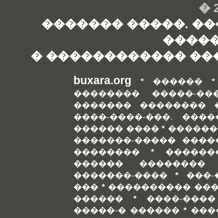
� 2
������� �����. ��
����
� ������������ �
buxara.org
*
������
�������� �����-��
������� �������� 
����-����-���. ����
������ ����
*
������
�������-����� ����
��������
*
������
������ ��������
�������-����
*
���-
���
*
���������� ���
������
*
����-����
�����-� ������
*
���