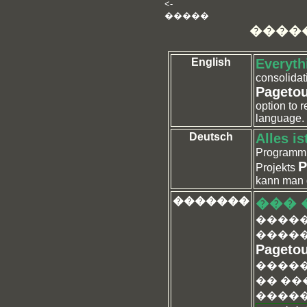
<-
�����
����
English
Everythi
consolidati
Pageto
option to r
language.
Deutsch
Alles i
Programm, 
P
Projekts
kann man d
�������
��� 
�����
����
Pageto
�����
�� ��
�����