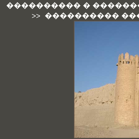
���������� � ������
>>
���������� ��