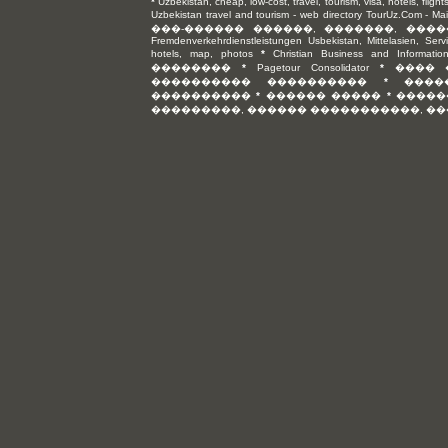
*
Uzbekistan, cheap, low-cost, travel, tourism, visa, hotels, flight
Uzbekistan travel and tourism - web directory TourUz.Com - Ma
���-������ ������, �������, ���
Fremdenverkehrdienstleistungen Usbekistan, Mittelasien, Serv
hotels, map, photos
*
Christian Business and Information
��������
*
Pagetour Consolidator
*
���� 
���������� ����������
*
����
����������
*
������ �����
*
�����
���������, ������ �����������, �