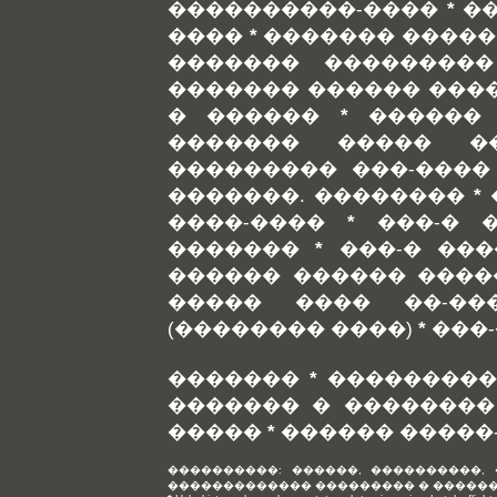
����������-����
*
�
����
*
������� �����
������� ���������
������� ������ ���
� ������
*
������
������� ����� ��
��������� ���-����
�������. ��������
*
����-����
*
���-� 
�������
*
���-� ��
������ ������ ����
����� ���� ��-��
(�������� ����)
*
���
�������
*
���������
������� � ��������
�����
*
������ �����
����������: ������, ����������,
������������� ��������� � ������