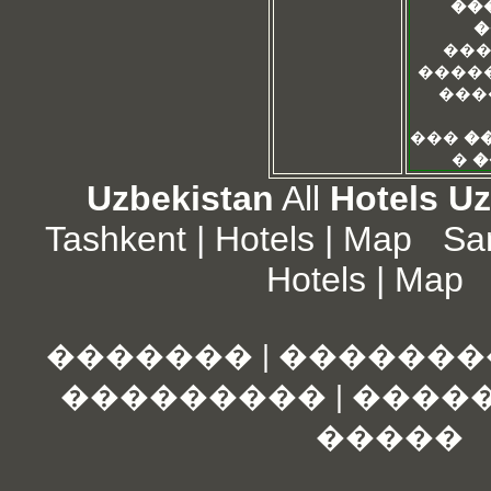
��
�
���
����
���
���
�
�
�
Uzbekistan
All
Hotels U
Tashkent
|
Hotels
|
Map
Sa
Hotels
|
Map
�������
|
�������
���������
|
����
�����