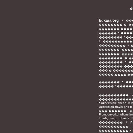
�
buxara.org
*
��
�������� � �
������� ����
������
*
����
��������
*
��
*
����������
���������
*
������� ���
������� ���
�������� � �
��������
*
�
�������� ��
���-� ������
����� ���� �
�������
*
��
�����
*
�����
����������: 
������������
*
Uzbekistan, cheap, low-c
Uzbekistan travel and t
���-������ �
Fremdenverkehrdienstlei
hotels, map, photos
��������
*
P
���������� 
����������
*