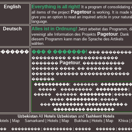
English
Everything is all right!
It a program of consolidating 
Pagetour
all items of the project
is working. It is made t
give you an option to read an inquired article in your natura
language.
Deutsch
Alles ist in Ordnung!
Jetzt arbeitet das Programm, d
Pagetour
vereinigt alle Information des Projekts
. Dank
diesem Programm kann man die Sprache des Artikels
wählen.
�������
��� � �������!
��� ��������
��������� � ������������
Pagetour
�������
, �����������
������� ����, �� ������� ��
������ ������ �������������
������.
����������:
�������:
��������
�����
���������:
���������
|
�����
������:
���������
|
�����
����:
���������
|
�����
���
��������� �����������
�
��������� ��������
Uzbekistan
All
Hotels Uzbekistan
and
Tashkent Hotels
otels
|
Map
Samarkand
|
Hotels
|
Map
Bukhara
|
Hotels
|
Map
Khiva
|
��
���������
|
���������
|
�����
������
|
����