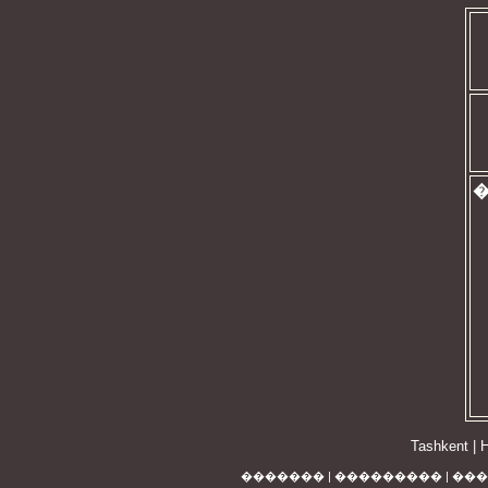
Tashkent
|
H
�������
|
���������
|
���