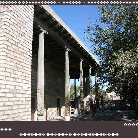
������ � �����������
>>
������
>>
������� ������� �
����
���
������� ������� ���������-���