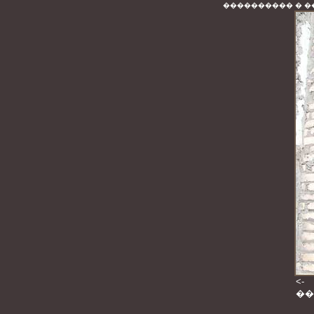
���������� � �
<-
��