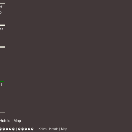
of
o
l
as
�
|
Hotels
|
Map
�����
|
�����
Khiva
|
Hotels
|
Map