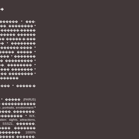
��
�������
*
���-
���. ��������
*
�������-�����
����� ������
�� �����-�-���
��
*
��������
������-����
*
����� �����
*
����
*
�������
� ���������
*
��. ��������
*
���� �������
*
��� ��������
*
�������
����
*
�����-�
*
����� (PARUS)
� �����������
, portraits, environment
*
���, �������,
��������
*
W.K.
ion: sights, attractions,
y Z, SSSZ1, ������,
���� �������
������ 1000%
����� ������,