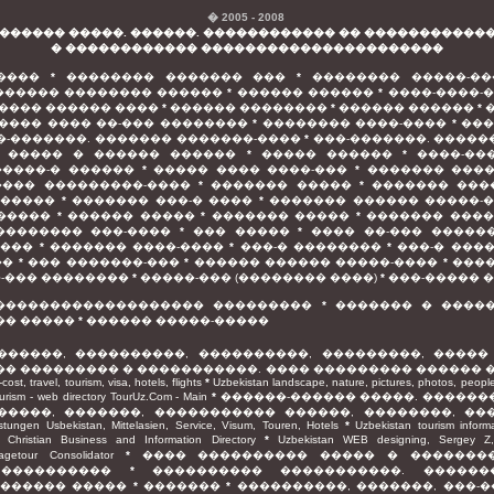
� 2005 - 2008
������ �����. ������. ������������ �� �����������
� ������������ ����������������������
����
*
�������� ������� ���
*
�������� �����-�
������ �������� ������
*
������ ������
*
����-����-
���� ������ ����
*
������ ��������
*
������ ������
*
���� ���� ��-��� ��������
*
�������� ����-����
*
���
�-�������. ������� �������-����
*
���-�������. �����
 ����� � ������ ������
*
����� ������
*
����-��
�����-� ������
*
����� ���� ����-���
*
������� ����
���� ���������-����
*
������� �����
*
������� ���
������
*
������� ���-� ����
*
������� ������ �����-
�����
*
������ �����
*
������� �����
*
������� ����
�������� ���-����
*
��� �����
*
���� ��-��� �����
����
*
������� ����-����
*
���-� ��������
*
���-� ���
��
*
��� �������-���
*
������ ������ �����-����
*
���
�-��� ��������
*
�����-��� (�������� ����)
*
���-����� 
������������������� ���������
*
������� � ����
�� �����
*
������ �����-�����
������, ����������, ����������, ���������, �����
� ��������� � �����������. ���� ��������� ������ 
ost, travel, tourism, visa, hotels, flights
*
Uzbekistan landscape, nature, pictures, photos, people
ourism - web directory TourUz.Com - Main
*
������-������ �����. �������
�����, �������, ����������� ������, ��������, ��
stungen Usbekistan, Mittelasien, Service, Visum, Touren, Hotels
*
Uzbekistan tourism informat
*
Christian Business and Information Directory
*
Uzbekistan WEB designing, Serge
agetour Consolidator
*
���� ���������� ����� � �������
����������
*
���������� �����������. �������
������ �����
*
�������
*
����������, �������, ���-�