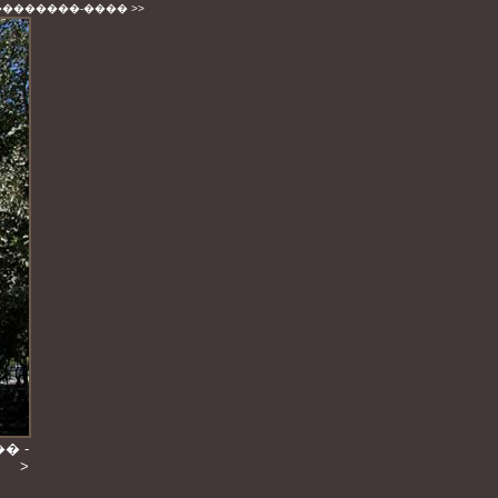
��������-����
>>
� -
>